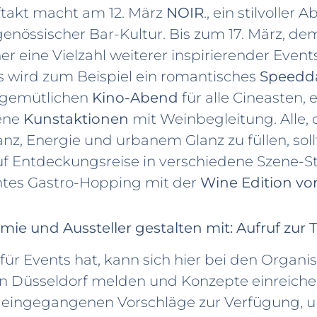
uftakt macht am 12. März
NOIR
., ein stilvoller
enössischer Bar-Kultur. Bis zum 17. März, d
r eine Vielzahl weiterer inspirierender Events
Es wird zum Beispiel ein romantisches
Speedd
n gemütlichen
Kino-Abend
für alle Cineasten, 
lene
Kunstaktionen
mit Weinbegleitung. Alle, 
anz, Energie und urbanem Glanz zu füllen, sol
uf Entdeckungsreise in verschiedene Szene-St
tes Gastro-Hopping mit der
Wine Edition vo
ie und Aussteller gestalten mit: Aufruf zur
ür Events hat, kann sich hier bei den Organis
n Düsseldorf melden und Konzepte einreichen.
er eingegangenen Vorschläge zur Verfügung, u