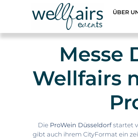
ÜBER U
Messe D
Wellfairs 
Pr
Die
ProWein Düsseldorf
startet 
gibt auch ihrem CityFormat ein z