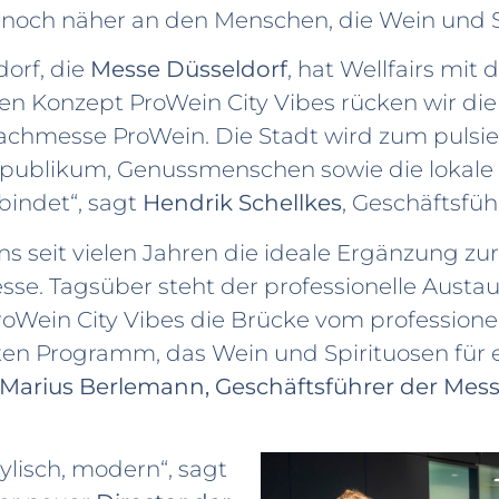
och näher an den Menschen, die Wein und Spi
orf, die
Messe Düsseldorf
, hat
Wellfairs mit 
n Konzept ProWein City Vibes rücken wir die 
Fachmesse ProWein. Die Stadt wird zum pulsie
hpublikum, Genussmenschen sowie die
lokale
bindet“,
sagt
Hendrik Schellkes
, Geschäftsfüh
 uns seit vielen Jahren die ideale Ergänzung z
se. Tagsüber steht der professionelle Austa
oWein City Vibes die Brücke vom profession
ten Programm, das Wein und Spirituosen für 
Marius Berlemann, Geschäftsführer der Mess
tylisch, modern“,
sagt