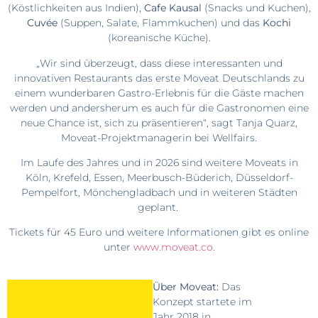
(Köstlichkeiten aus Indien),
Cafe Kausal
(Snacks und Kuchen),
Cuvée
(Suppen, Salate, Flammkuchen) und das
Kochi
(koreanische Küche).
„Wir sind überzeugt, dass diese interessanten und
innovativen Restaurants das erste Moveat Deutschlands zu
einem wunderbaren Gastro-Erlebnis für die Gäste machen
werden und andersherum es auch für die Gastronomen eine
neue Chance ist, sich zu präsentieren“, sagt Tanja Quarz,
Moveat-Projektmanagerin bei Wellfairs.
Im Laufe des Jahres und in 2026 sind weitere Moveats in
Köln, Krefeld, Essen, Meerbusch-Büderich, Düsseldorf-
Pempelfort, Mönchengladbach und in weiteren Städten
geplant.
Tickets für 45 Euro und weitere Informationen gibt es online
unter
www.moveat.co
.
Über Moveat:
Das
Konzept startete im
Jahr 2018 in