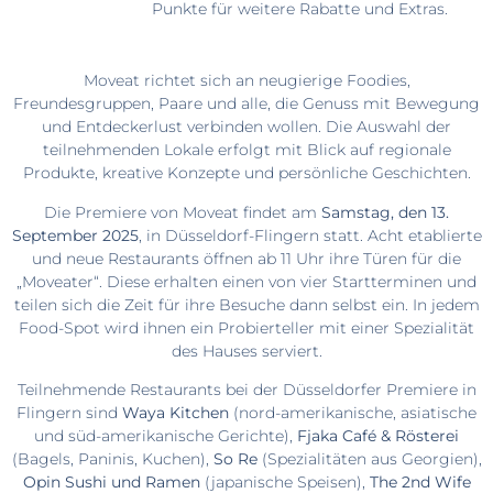
Punkte für weitere Rabatte und Extras.
Moveat richtet sich an neugierige Foodies,
Freundesgruppen, Paare und alle, die Genuss mit Bewegung
und Entdeckerlust verbinden wollen. Die Auswahl der
teilnehmenden Lokale erfolgt mit Blick auf regionale
Produkte, kreative Konzepte und persönliche Geschichten.
Die Premiere von Moveat findet am
Samstag, den 13.
September 2025
, in Düsseldorf-Flingern statt. Acht etablierte
und neue Restaurants öffnen ab 11 Uhr ihre Türen für die
„Moveater“. Diese erhalten einen von vier Startterminen und
teilen sich die Zeit für ihre Besuche dann selbst ein. In jedem
Food-Spot wird ihnen ein Probierteller mit einer Spezialität
des Hauses serviert.
Teilnehmende Restaurants bei der Düsseldorfer Premiere in
Flingern sind
Waya Kitchen
(nord-amerikanische, asiatische
und süd-amerikanische Gerichte),
Fjaka Café & Rösterei
(Bagels, Paninis, Kuchen),
So Re
(Spezialitäten aus Georgien),
Opin Sushi
und Ramen
(japanische Speisen),
The 2nd Wife